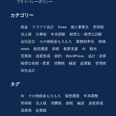
プライバシーポリシー
カテゴリー
税金
クラウド会計
freee
個人事業主
所得税
法人税
仕事術
年末調整
税理士・税理士試験
会社設立
その他税金もろもろ
業務効率化
雑感
news
仮想通貨
節税
創業支援
AI
観光
営業術
資産形成
節約
WordPress
会計・決算
税理士依頼・変更
消費税
融資
起業観
管理術
弥生会計
タグ
AI
その他税金もろもろ
仮想通貨
年末調整
所得税
法人税
消費税
節税
融資
資産形成
資産税
起業観