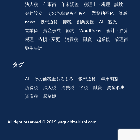
法人税
仕事術
年末調整
税理士・税理士試験
会社設立
その他税金もろもろ
業務効率化
雑感
news
仮想通貨
節税
創業支援
AI
観光
営業術
資産形成
節約
WordPress
会計・決算
税理士依頼・変更
消費税
融資
起業観
管理術
弥生会計
タグ
AI
その他税金もろもろ
仮想通貨
年末調整
所得税
法人税
消費税
節税
融資
資産形成
資産税
起業観
All right reserved © 2019 yaguchizeirishi.com