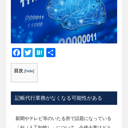
Facebook
Twitter
Hatena
共
有
目次
[
hide
]
記帳代行業務がなくなる可能性がある
新聞やテレビ等のいたる所で話題になっている
「AI（人工知能）」について、今後士業はどう