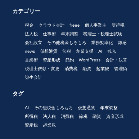
カテゴリー
税金
クラウド会計
freee
個人事業主
所得税
法人税
仕事術
年末調整
税理士・税理士試験
会社設立
その他税金もろもろ
業務効率化
雑感
news
仮想通貨
節税
創業支援
AI
観光
営業術
資産形成
節約
WordPress
会計・決算
税理士依頼・変更
消費税
融資
起業観
管理術
弥生会計
タグ
AI
その他税金もろもろ
仮想通貨
年末調整
所得税
法人税
消費税
節税
融資
資産形成
資産税
起業観