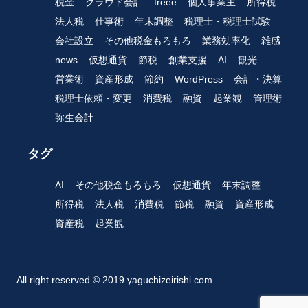
税金
クラウド会計
freee
個人事業主
所得税
法人税
仕事術
年末調整
税理士・税理士試験
会社設立
その他税金もろもろ
業務効率化
雑感
news
仮想通貨
節税
創業支援
AI
観光
営業術
資産形成
節約
WordPress
会計・決算
税理士依頼・変更
消費税
融資
起業観
管理術
弥生会計
タグ
AI
その他税金もろもろ
仮想通貨
年末調整
所得税
法人税
消費税
節税
融資
資産形成
資産税
起業観
All right reserved © 2019 yaguchizeirishi.com